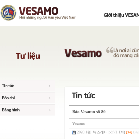
Báo Vesamo số 80
Vesamo
2020.1월_뉴스레터.pdf (1.1M)
[34]
DAT